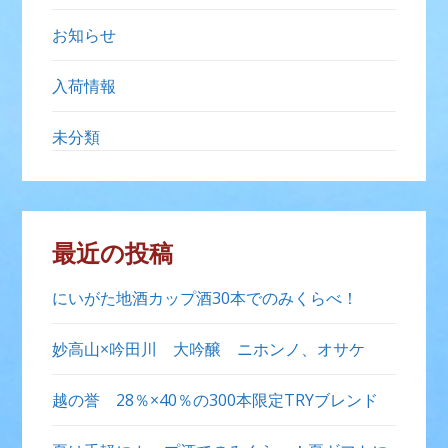
お知らせ
入荷情報
未分類
最近の投稿
にいがた地酒カップ酒30本でのみくらべ！
妙高山×吟田川 大吟醸 ニホンノ、オサケ
越の誉 28％×40％の300本限定TRYブレンド