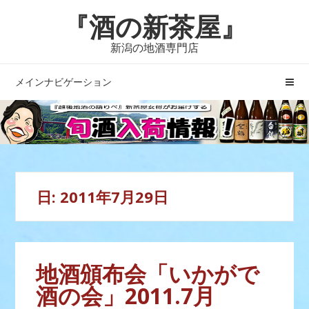
ナ
コ
『酒の新茶屋』
ビ
ン
ゲ
テ
新潟の地酒専門店
ー
ン
シ
ツ
メインナビゲーション
ョ
へ
ン
ス
へ
キ
ス
ッ
キ
プ
ッ
日:
2011年7月29日
プ
地酒頒布会「いかがで
酒の会」2011.7月