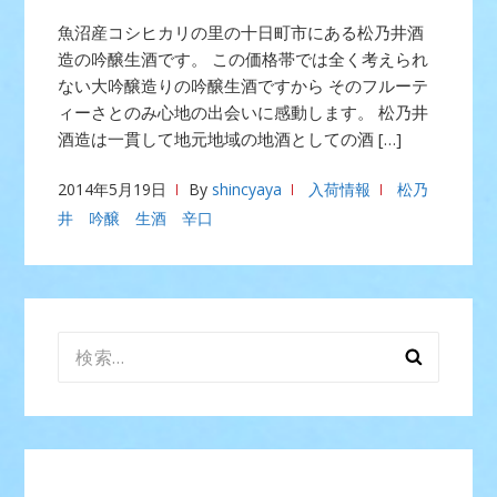
魚沼産コシヒカリの里の十日町市にある松乃井酒
造の吟醸生酒です。 この価格帯では全く考えられ
ない大吟醸造りの吟醸生酒ですから そのフルーテ
ィーさとのみ心地の出会いに感動します。 松乃井
酒造は一貫して地元地域の地酒としての酒 […]
2014年5月19日
By
shincyaya
入荷情報
松乃
井 吟醸 生酒 辛口
検
索: