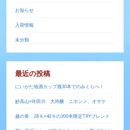
お知らせ
入荷情報
未分類
最近の投稿
にいがた地酒カップ酒30本でのみくらべ！
妙高山×吟田川 大吟醸 ニホンノ、オサケ
越の誉 28％×40％の300本限定TRYブレンド