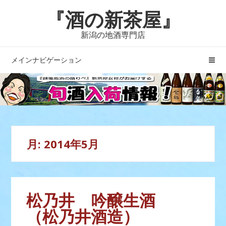
ナ
コ
『酒の新茶屋』
ビ
ン
ゲ
テ
新潟の地酒専門店
ー
ン
シ
ツ
メインナビゲーション
ョ
へ
ン
ス
へ
キ
ス
ッ
キ
プ
ッ
月:
2014年5月
プ
松乃井 吟醸生酒
（松乃井酒造）