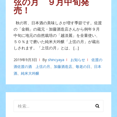
弦の月 ９月中旬発
売！
秋の宵、日本酒の美味しさが増す季節です。佐渡
の「金鶴」の蔵元・加藤酒造店さんから例年９月
中旬に地元の自然栽培の「越淡麗」を全量使い、
５０％まで磨いた純米大吟醸「上弦の月」が蔵出
しされます。「上弦の月」とは、 […]
2019年9月3日
By
shincyaya
お知らせ
佐渡の
酒佐渡の酒 上弦の月
、
加藤酒造店
、
敬老の日
、
日本
酒
、
純米大吟醸
検
索: