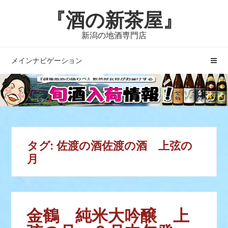
ナ
コ
『酒の新茶屋』
ビ
ン
ゲ
テ
新潟の地酒専門店
ー
ン
シ
ツ
メインナビゲーション
ョ
へ
ン
ス
へ
キ
ス
ッ
キ
プ
ッ
タグ:
佐渡の酒佐渡の酒 上弦の
プ
月
金鶴 純米大吟醸 上