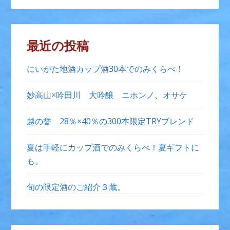
最近の投稿
にいがた地酒カップ酒30本でのみくらべ！
妙高山×吟田川 大吟醸 ニホンノ、オサケ
越の誉 28％×40％の300本限定TRYブレンド
夏は手軽にカップ酒でのみくらべ！夏ギフトに
も。
旬の限定酒のご紹介３蔵。