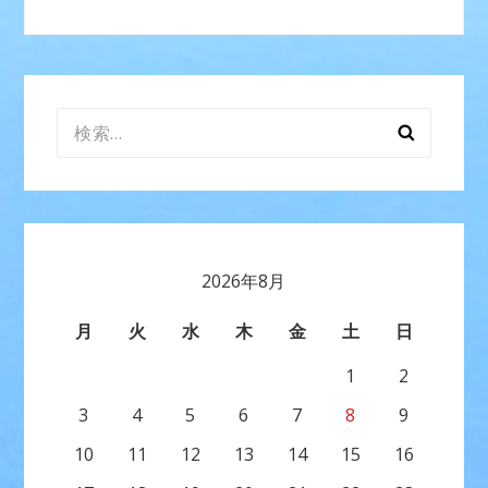
ビ
ゲ
ー
検
シ
索:
ョ
ン
2026年8月
月
火
水
木
金
土
日
1
2
3
4
5
6
7
8
9
10
11
12
13
14
15
16