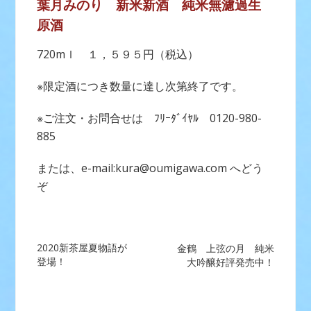
葉月みのり 新米新酒 純米無濾過生
原酒
720mｌ １，５９５円（税込）
※限定酒につき数量に達し次第終了です。
※ご注文・お問合せは ﾌﾘｰﾀﾞｲﾔﾙ 0120-980-
885
または、e-mail:kura@oumigawa.com へどう
ぞ
投
2020新茶屋夏物語が
金鶴 上弦の月 純米
登場！
大吟醸好評発売中！
稿
ナ