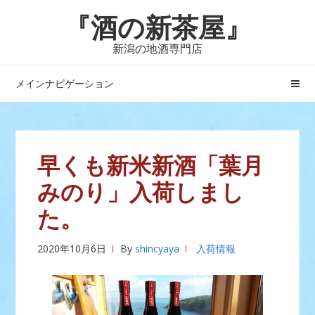
ナ
コ
『酒の新茶屋』
ビ
ン
ゲ
テ
新潟の地酒専門店
ー
ン
シ
ツ
メインナビゲーション
ョ
へ
ン
ス
へ
キ
ス
ッ
早くも新米新酒「葉月
キ
プ
みのり」入荷しまし
ッ
プ
た。
2020年10月6日
By
shincyaya
入荷情報