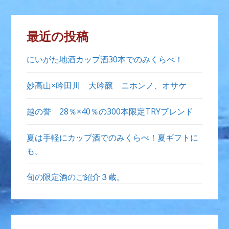
最近の投稿
にいがた地酒カップ酒30本でのみくらべ！
妙高山×吟田川 大吟醸 ニホンノ、オサケ
越の誉 28％×40％の300本限定TRYブレンド
夏は手軽にカップ酒でのみくらべ！夏ギフトに
も。
旬の限定酒のご紹介３蔵。