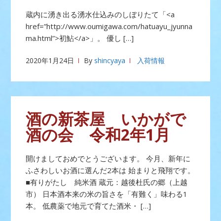
蔵内に湧き出る湧水仕込みのしぼりたて「<a
href=”http://www.oumigawa.com/hatuayu_jyunna
ma.html”>初鮎</a>」。 優し […]
2020年1月24日
By
shincyaya
入荷情報
酒の新茶屋 いかがで
酒の会 令和2年1月
開けましておめでとうございます。 今月、新年に
ふさわしいお酒に選んだ2本は 始まりと飛翔です。
■有りがたし 純米酒 蔵元：越後杜氏の郷（上越
市） 日本酒本来の米の旨さを「有難く」味わる1
本。 低農薬で地元で育てた酒米・ […]