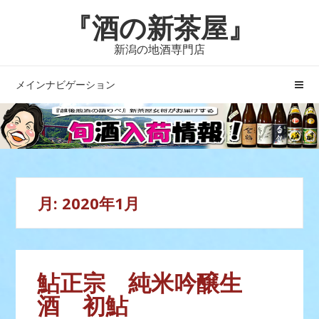
ナ
コ
『酒の新茶屋』
ビ
ン
ゲ
テ
新潟の地酒専門店
ー
ン
シ
ツ
メインナビゲーション
ョ
へ
ン
ス
へ
キ
ス
ッ
キ
プ
ッ
月:
2020年1月
プ
鮎正宗 純米吟醸生
酒 初鮎