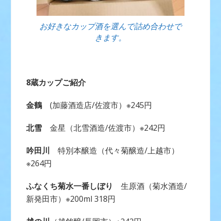
お好きなカップ酒を選んで詰め合わせで
きます。
8蔵カップご紹介
金鶴
(加藤酒造店/佐渡市）※245円
北雪
金星（北雪酒造/佐渡市）※242円
吟田川
特別本醸造（代々菊醸造/上越市）
※264円
ふなくち菊水一番しぼり
生原酒（菊水酒造/
新発田市）※200ml 318円