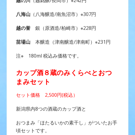
越の川
（越銘醸/長岡市）※242円
八海山
（八海醸造/南魚沼市）※307円
越の誉
銀（原酒造/柏崎市）※228円
苗場山
本醸造（津南醸造/津南町）※231円
注※ 180ml 税込み価格です。
カップ酒８蔵のみくらべとおつ
まみセット
セット価格 2,500円(税込）
新潟県内8つの酒蔵のカップ酒と
おつまみ「ほたるいかの素干し」がついたお手
頃セットです。