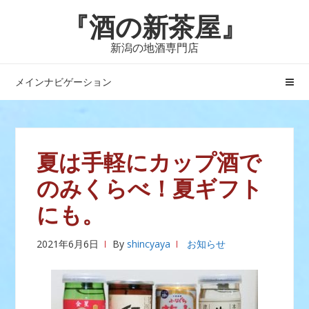
ナ
コ
『酒の新茶屋』
ビ
ン
ゲ
テ
新潟の地酒専門店
ー
ン
シ
ツ
メインナビゲーション
ョ
へ
ン
ス
へ
キ
ス
ッ
夏は手軽にカップ酒で
キ
プ
のみくらべ！夏ギフト
ッ
プ
にも。
2021年6月6日
By
shincyaya
お知らせ