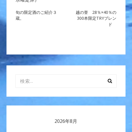
投
旬の限定酒のご紹介３
越の誉 28％×40％の
蔵。
300本限定TRYブレン
稿
ド
ナ
ビ
ゲ
ー
検
シ
索:
ョ
ン
2026年8月