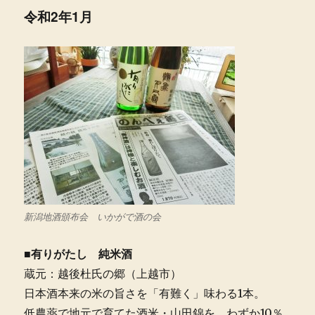
令和2年1月
新潟地酒頒布会 いかがで酒の会
■有りがたし 純米酒
蔵元：越後杜氏の郷（上越市）
日本酒本来の米の旨さを「有難く」味わる1本。
低農薬で地元で育てた酒米・山田錦を、わずか10％