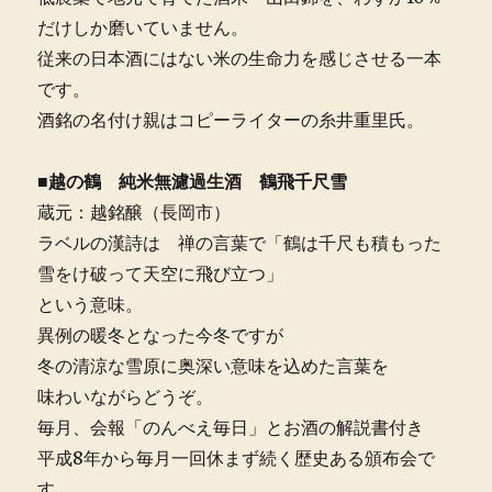
だけしか磨いていません。
従来の日本酒にはない米の生命力を感じさせる一本
です。
酒銘の名付け親はコピーライターの糸井重里氏。
■越の鶴 純米無濾過生酒 鶴飛千尺雪
蔵元：越銘醸（長岡市）
ラベルの漢詩は 禅の言葉で「鶴は千尺も積もった
雪をけ破って天空に飛び立つ」
という意味。
異例の暖冬となった今冬ですが
冬の清涼な雪原に奥深い意味を込めた言葉を
味わいながらどうぞ。
毎月、会報「のんべえ毎日」とお酒の解説書付き
平成8年から毎月一回休まず続く歴史ある頒布会で
す。