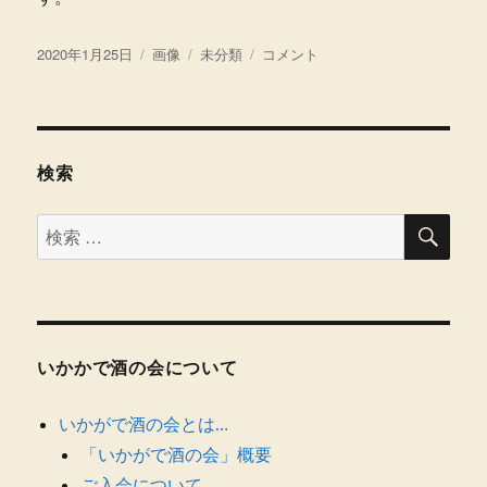
投
フ
カ
令
2020年1月25日
画像
未分類
コメント
稿
ォ
テ
和
日:
ー
ゴ
2
マ
リ
年
ッ
ー
1
ト
月
検索
に
検
検
索
索
対
象:
いかかで酒の会について
いかがで酒の会とは…
「いかがで酒の会」概要
ご入会について