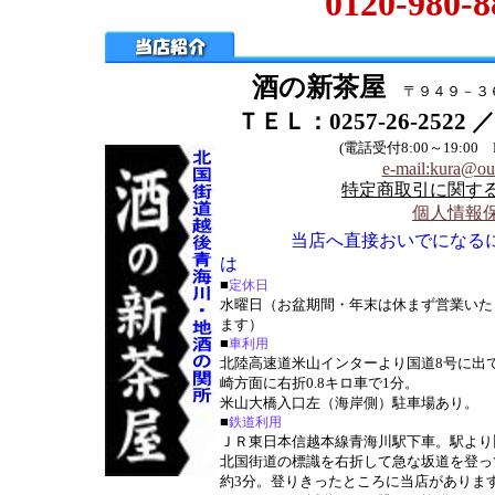
0120-980-8
酒の新茶屋
〒９４９－３
ＴＥＬ：0257-26-2522 ／
(電話受付8:00～19:00
e-mail:kura@o
特定商取引に関す
個人情報
当店へ直接おいでになる
は
■
定休日
水曜日（お盆期間・年末は休まず営業いた
ます）
■
車利用
北陸高速道米山インターより国道8号に出
崎方面に右折0.8キロ車で1分。
米山大橋入口左（海岸側）駐車場あり。
■
鉄道利用
ＪＲ東日本信越本線青海川駅下車。駅より
北国街道の標識を右折して急な坂道を登っ
約3分。登りきったところに当店がありま