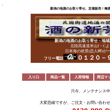
.
新潟の地酒のお取り寄せ。定価販売！梅
新潟の地酒のお取り寄せ・地域
北陸高速道米山I・C
日本海の絶景(恋人岬)が
０１２０－
フリー電話
入り口
商品一覧
入荷情報
周辺マ
只今、メンテナンス
大変恐縮ですが、ご注文・お問い合わ